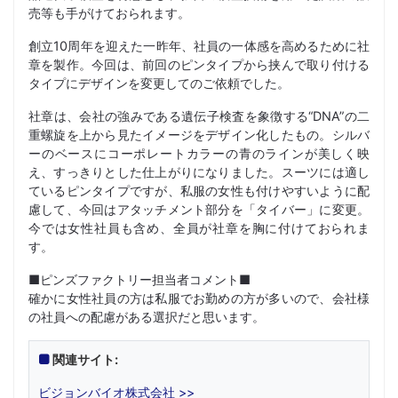
売等も手がけておられます。
創立10周年を迎えた一昨年、社員の一体感を高めるために社
章を製作。今回は、前回のピンタイプから挟んで取り付ける
タイプにデザインを変更してのご依頼でした。
社章は、会社の強みである遺伝子検査を象徴する“DNA”の二
重螺旋を上から見たイメージをデザイン化したもの。シルバ
ーのベースにコーポレートカラーの青のラインが美しく映
え、すっきりとした仕上がりになりました。スーツには適し
ているピンタイプですが、私服の女性も付けやすいように配
慮して、今回はアタッチメント部分を「タイバー」に変更。
今では女性社員も含め、全員が社章を胸に付けておられま
す。
■ピンズファクトリー担当者コメント■
確かに女性社員の方は私服でお勤めの方が多いので、会社様
の社員への配慮がある選択だと思います。
関連サイト:
ビジョンバイオ株式会社 >>