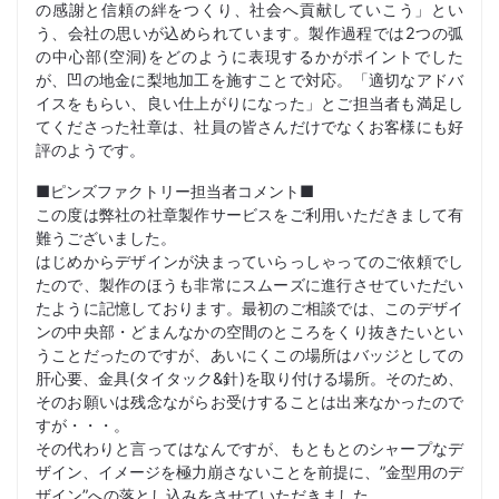
の感謝と信頼の絆をつくり、社会へ貢献していこう」とい
う、会社の思いが込められています。製作過程では2つの弧
の中心部(空洞)をどのように表現するかがポイントでした
が、凹の地金に梨地加工を施すことで対応。「適切なアドバ
イスをもらい、良い仕上がりになった」とご担当者も満足し
てくださった社章は、社員の皆さんだけでなくお客様にも好
評のようです。
■ピンズファクトリー担当者コメント■
この度は弊社の社章製作サービスをご利用いただきまして有
難うございました。
はじめからデザインが決まっていらっしゃってのご依頼でし
たので、製作のほうも非常にスムーズに進行させていただい
たように記憶しております。最初のご相談では、このデザイ
ンの中央部・どまんなかの空間のところをくり抜きたいとい
うことだったのですが、あいにくこの場所はバッジとしての
肝心要、金具(タイタック&針)を取り付ける場所。そのため、
そのお願いは残念ながらお受けすることは出来なかったので
すが・・・。
その代わりと言ってはなんですが、もともとのシャープなデ
ザイン、イメージを極力崩さないことを前提に、”金型用のデ
ザイン”への落とし込みをさせていただきました。