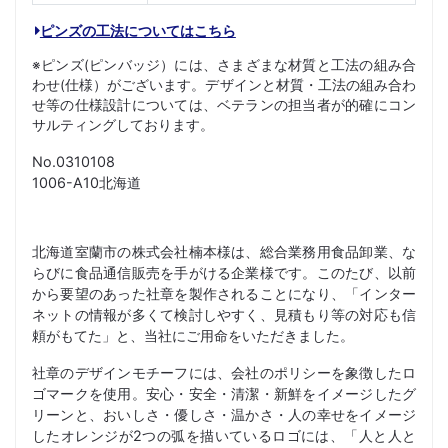
ピンズの工法についてはこちら
※ピンズ(ピンバッジ）には、さまざまな材質と工法の組み合
わせ(仕様）がございます。デザインと材質・工法の組み合わ
せ等の仕様設計については、ベテランの担当者が的確にコン
サルティングしております。
No.0310108
1006-A10北海道
北海道室蘭市の株式会社楠本様は、総合業務用食品卸業、な
らびに食品通信販売を手がける企業様です。このたび、以前
から要望のあった社章を製作されることになり、「インター
ネットの情報が多くて検討しやすく、見積もり等の対応も信
頼がもてた」と、当社にご用命をいただきました。
社章のデザインモチーフには、会社のポリシーを象徴したロ
ゴマークを使用。安心・安全・清潔・新鮮をイメージしたグ
リーンと、おいしさ・優しさ・温かさ・人の幸せをイメージ
したオレンジが2つの弧を描いているロゴには、「人と人と