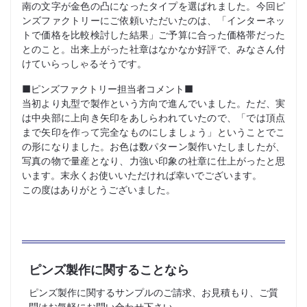
南の文字が金色の凸になったタイプを選ばれました。今回ピ
ンズファクトリーにご依頼いただいたのは、「インターネッ
トで価格を比較検討した結果」ご予算に合った価格帯だった
とのこと。出来上がった社章はなかなか好評で、みなさん付
けていらっしゃるそうです。
■ピンズファクトリー担当者コメント■
当初より丸型で製作という方向で進んでいました。ただ、実
は中央部に上向き矢印をあしらわれていたので、「では頂点
まで矢印を作って完全なものにしましょう」ということでこ
の形になりました。お色は数パターン製作いたしましたが、
写真の物で量産となり、力強い印象の社章に仕上がったと思
います。末永くお使いいただければ幸いでございます。
この度はありがとうございました。
ピンズ製作に関することなら
ピンズ製作に関するサンプルのご請求、お見積もり、ご質
問はお気軽にお問い合わせ下さい。