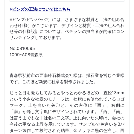
ピンズの工法についてはこちら
※ピンズ(ピンバッジ）には、さまざまな材質と工法の組み合
わせ(仕様）がございます。デザインと材質・工法の組み合わ
せ等の仕様設計については、ベテランの担当者が的確にコン
サルティングしております。
No.0810095
1009-A08青森県
青森県弘前市の西南砕石株式会社様は、採石業を営む企業様
です。このほど新規に社章を製作されました。
じっと目を凝らしてみるとやっとわかるほどの、直径13mm
という小さな社章のモチーフは、社旗にも使われているロゴ
マーク。上を向いた矢印と、その左側に「西」、右側に
「南」が隠し文字風にデザインされています。「西」「南」
は言うまでもなく社名の二文字。上に向いた矢印は、会社の
今後の更なる上昇を示しています。サンプルで色違いを3パ
ターン製作して検討された結果、金メッキに黒の色注し、西