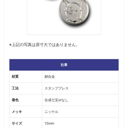
※上記の写真は原寸大ではありません。
社章
材質
銅合金
工法
スタンププレス
着色
合成七宝orなし
メッキ
ニッケル
サイズ
15mm