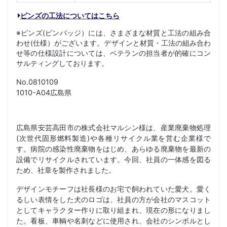
ピンズの工法についてはこちら
※ピンズ(ピンバッジ）には、さまざまな材質と工法の組み合
わせ(仕様）がございます。デザインと材質・工法の組み合わ
せ等の仕様設計については、ベテランの担当者が的確にコン
サルティングしております。
No.0810109
1010-A04広島県
広島県安芸高田市の株式会社マルシン様は、産業廃棄物処理
(次世代固形燃料製造)や各種リサイクル業を営む企業様で
す。病院の感染性廃棄物をはじめ、あらゆる廃棄物を最新の
設備でリサイクルされています。今回、社員の一体感を図る
ため、社章を製作されました。
デザインモチーフは社長様のお宅で飼われていた愛犬。愛く
るしい表情をした犬のロゴは、社員の方が会社のマスコット
としてキャラクター作りに取り組まれ、現在の形になりまし
た。看板、車輌や名刺などに使用され、会社のシンボルとし