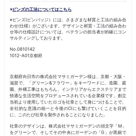
ピンズの工法についてはこちら
※ピンズ(ピンバッジ）には、さまざまな材質と工法の組み合
わせ(仕様）がございます。デザインと材質・工法の組み合わ
せ等の仕様設計については、ベテランの担当者が的確にコン
サルティングしております。
No.0810142
1012-A01京都府
京都府向日市の株式会社マサミガーデン様は、京都・大阪・
滋賀で、「グリーン&フラワー」をキーワードに、造園、庭
園、外構工事はもちろん、インテリアからエクステリアまで
快適な生活空間をプロデュースされている企業様です。創立
当初より使用していたロゴを社章として身につけることで、
全社的な意識の統一と今後のCIにも繋げていくことを目的
に、このたび社章を製作されることになりました。
社章のデザインは、株式会社マサミガーデンの頭文字「M」
をグリーンで、そしてその中央にガーデンの「G」が黒銀で