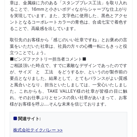
章は、金属線に力のある「スタンププレス工法」を取り入れ
ることで、16mmと小さいボディながらシャープな仕上がり
を実現しています。また、文字色に使用した、黒色とアクセ
ントとなるコーポレートカラーの青色は、合成七宝で着色す
ることで、高級感を出しています。
取引先のお客様から「感じのいい社章ですね」とお褒めの言
葉をいただいた社章は、社員の方々の心機一転にもきっと役
立つことでしょう。
■ピンズファクトリー担当者コメント■
ご相談頂いた時点で、すでに素敵なデザインであったのです
が、サイズ と 工法 をどうするか、というのが製作前の
要点となりました。結果として、とてもバランスがよい質感
と風合いとなり、担当といたしましては、一安心いたしまし
た。これからも、TAKE VALLEY様の社章が皆様の目に触
れ、そのお仕事ぶりとセンスの良い社章があいまって、お客
様がお客様を呼ぶ….そんな未来を信じております。
関連サイト:
株式会社テイクバレー >>