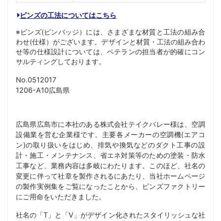
ピンズの工法についてはこちら
※ピンズ(ピンバッジ）には、さまざまな材質と工法の組み合
わせ(仕様）がございます。デザインと材質・工法の組み合わ
せ等の仕様設計については、ベテランの担当者が的確にコン
サルティングしております。
No.0512017
1206-A10広島県
広島県広島市に本社のある株式会社テイクバレー様は、空調
設備業を営む企業様です。主要各メーカーの空調機(エアコ
ン)の取り扱いをはじめ、排気や換気などのダクト工事の設
計・施工・メンテナンス、省エネ対策等のための塗装・防水
工事など、業務内容は多岐にわたります。このほど、社名の
変更に伴って社章を製作されるにあたり、当社ホームページ
の製作実例集をご覧になったことから、ピンズファクトリー
にご用命をいただきました。
社名の「T」と「V」がデザイン化されたスタイリッシュな社