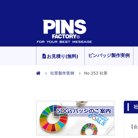
ピンバッジ製作実例
お見積り(無料)
社章製作実例
No.253 社章
社
【会