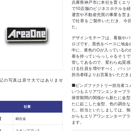
兵庫県神戸市に本社を置くエリ
で10店舗のビジネスホテルを
運営や不動産売買の事業を営ま
で社章をご製作いただき、今
た。
デザインモチーフは、看板やパ
ロゴです。黒色をベースに地金の
中に、黄色の○が入っているの
着を持っていらっしゃるそうで
管してあるので、変わらぬ質感
ける社員を増やすべく、バッジ
担当者様よりお言葉をいただき
上記の写真は原寸大ではありませ
■ピンズファクトリー担当者コ
いつもエリアワンエンタープラ
保管期間の関係から新たに金型
たに起こした金型、色の調合な
社章
た。担当といたしましては、無
からもエリアワンエンタープラ
質
銅合金
ます。
法
スタンププレス