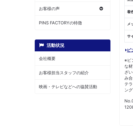
お客様の声
着
PINS FACTORYの特徴
メ
サ
活動状況
ピ
会社概要
※ピ
な材
ざい
お客様担当スタッフの紹介
み合
テラ
映画・テレビなどへの協賛活動
ング
No.
12