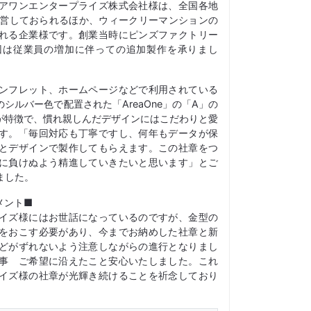
アワンエンタープライズ株式会社様は、全国各地
経営しておられるほか、ウィークリーマンションの
れる企業様です。創業当時にピンズファクトリー
回は従業員の増加に伴っての追加製作を承りまし
ンフレット、ホームページなどで利用されている
シルバー色で配置された「AreaOne」の「A」の
が特徴で、慣れ親しんだデザインにはこだわりと愛
す。「毎回対応も丁寧ですし、何年もデータが保
とデザインで製作してもらえます。この社章をつ
に負けぬよう精進していきたいと思います」とご
ました。
メント■
イズ様にはお世話になっているのですが、金型の
をおこす必要があり、今までお納めした社章と新
どがずれないよう注意しながらの進行となりまし
事 ご希望に沿えたこと安心いたしました。これ
イズ様の社章が光輝き続けることを祈念しており