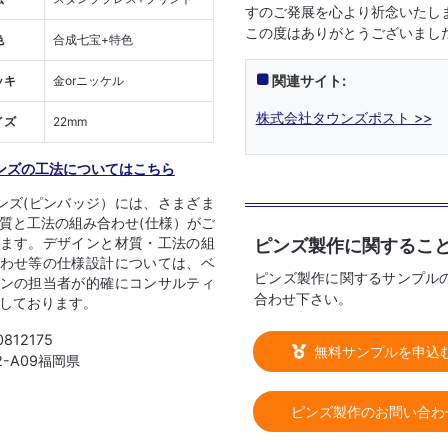
すのご発展を心より祈念いたし
この度はありがとうございまし
色
合成七宝+特色
関連サイト:
ッキ
金orニッケル
株式会社タウンズポスト >>
イズ
22mm
ンズの工法についてはこちら
ンズ(ピンバッジ）には、さまざま
質と工法の組み合わせ(仕様）がご
ピンズ製作に関するこ
ます。デザインと材質・工法の組
わせ等の仕様設計については、ベ
ピンズ製作に関するサンプル
ンの担当者が的確にコンサルティ
合わせ下さい。
しております。
0812175
無料サンプルを申込
12-A09福岡県
ピンズ製作のお問い合わ