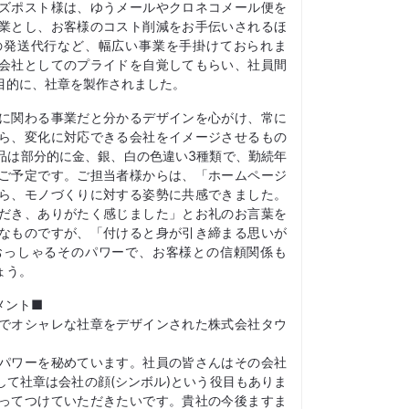
ズポスト様は、ゆうメールやクロネコメール便を
業とし、お客様のコスト削減をお手伝いされるほ
の発送代行など、幅広い事業を手掛けておられま
会社としてのプライドを自覚してもらい、社員間
目的に、社章を製作されました。
に関わる事業だと分かるデザインを心がけ、常に
ら、変化に対応できる会社をイメージさせるもの
品は部分的に金、銀、白の色違い3種類で、勤続年
ご予定です。ご担当者様からは、「ホームページ
ら、モノづくりに対する姿勢に共感できました。
だき、ありがたく感じました」とお礼のお言葉を
なものですが、「付けると身が引き締まる思いが
おっしゃるそのパワーで、お客様との信頼関係も
ょう。
メント■
でオシャレな社章をデザインされた株式会社タウ
パワーを秘めています。社員の皆さんはその会社
して社章は会社の顔(シンボル)という役目もありま
ってつけていただきたいです。貴社の今後ますま