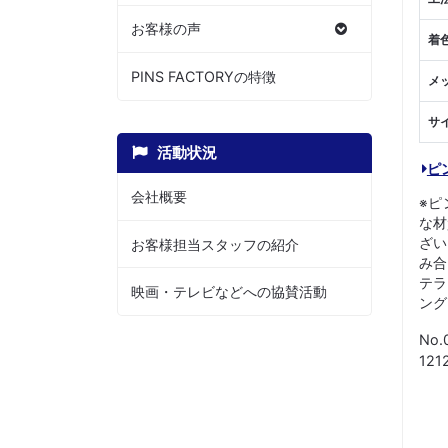
お客様の声
着
PINS FACTORYの特徴
メ
サ
活動状況
ピ
会社概要
※ピ
な材
ざい
お客様担当スタッフの紹介
み合
テラ
映画・テレビなどへの協賛活動
ング
No.
12