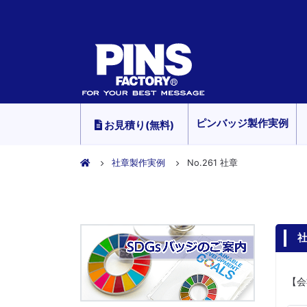
ピンバッジ製作実例
お見積り(無料)
社章製作実例
No.261 社章
社
【会