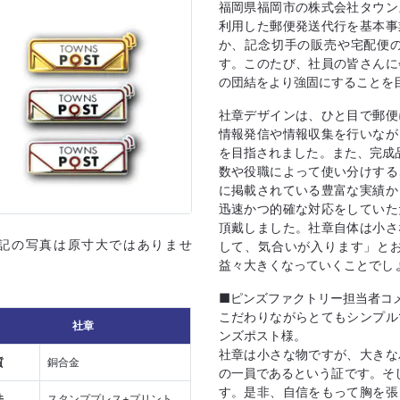
福岡県福岡市の株式会社タウン
利用した郵便発送代行を基本事
か、記念切手の販売や宅配便
す。このたび、社員の皆さんに
の団結をより強固にすることを
社章デザインは、ひと目で郵便
情報発信や情報収集を行いなが
を目指されました。また、完成
数や役職によって使い分けする
に掲載されている豊富な実績か
迅速かつ的確な対応をしていた
頂戴しました。社章自体は小さ
上記の写真は原寸大ではありませ
して、気合いが入ります」と
益々大きくなっていくことでし
■ピンズファクトリー担当者コ
こだわりながらとてもシンプル
社章
ンズポスト様。
社章は小さな物ですが、大きな
質
銅合金
の一員であるという証です。そ
す。是非、自信をもって胸を張
法
スタンププレス+プリント