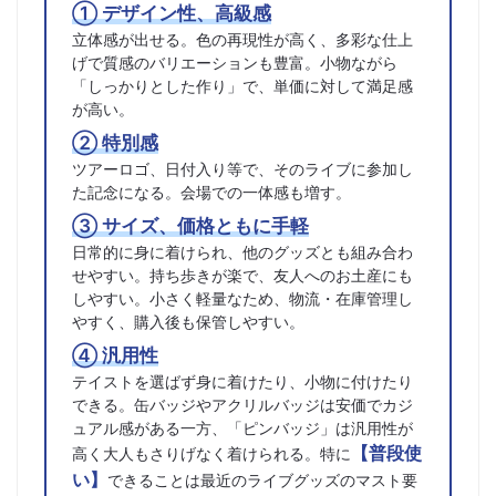
① デザイン性、高級感
立体感が出せる。色の再現性が高く、多彩な仕上
げで質感のバリエーションも豊富。小物ながら
「しっかりとした作り」で、単価に対して満足感
が高い。
② 特別感
ツアーロゴ、日付入り等で、そのライブに参加し
た記念になる。会場での一体感も増す。
③ サイズ、価格ともに手軽
日常的に身に着けられ、他のグッズとも組み合わ
せやすい。持ち歩きが楽で、友人へのお土産にも
しやすい。小さく軽量なため、物流・在庫管理し
やすく、購入後も保管しやすい。
④ 汎用性
テイストを選ばず身に着けたり、小物に付けたり
できる。缶バッジやアクリルバッジは安価でカジ
ュアル感がある一方、「ピンバッジ」は汎用性が
【普段使
高く大人もさりげなく着けられる。特に
い】
できることは最近のライブグッズのマスト要