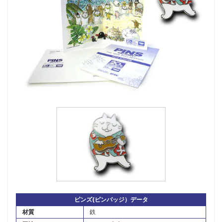
ピンズ(ピンバッジ）データ
材質
鉄