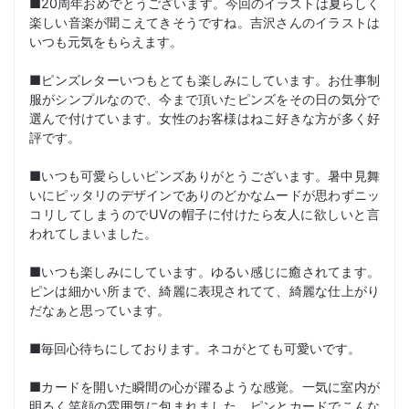
■20周年おめでとうございます。今回のイラストは夏らしく
楽しい音楽が聞こえてきそうですね。吉沢さんのイラストは
いつも元気をもらえます。
■ピンズレターいつもとても楽しみにしています。お仕事制
服がシンプルなので、今まで頂いたピンズをその日の気分で
選んで付けています。女性のお客様はねこ好きな方が多く好
評です。
■いつも可愛らしいピンズありがとうございます。暑中見舞
いにピッタリのデザインでありのどかなムードが思わずニッ
コリしてしまうのでUVの帽子に付けたら友人に欲しいと言
われてしまいました。
■いつも楽しみにしています。ゆるい感じに癒されてます。
ピンは細かい所まで、綺麗に表現されてて、綺麗な仕上がり
だなぁと思っています。
■毎回心待ちにしております。ネコがとても可愛いです。
■カードを開いた瞬間の心が躍るような感覚。一気に室内が
明るく笑顔の雰囲気に包まれました。ピンとカードでこんな