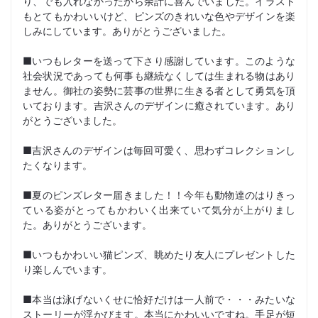
り、でも入れなかったから余計に喜んでいました。イラスト
もとてもかわいいけど、ピンズのきれいな色やデザインを楽
しみにしています。ありがとうございました。
■いつもレターを送って下さり感謝しています。このような
社会状況であっても何事も継続なくしては生まれる物はあり
ません。御社の姿勢に芸事の世界に生きる者として勇気を頂
いております。吉沢さんのデザインに癒されています。あり
がとうございました。
■吉沢さんのデザインは毎回可愛く、思わずコレクションし
たくなります。
■夏のピンズレター届きました！！今年も動物達のはりきっ
ている姿がとってもかわいく出来ていて気分が上がりまし
た。ありがとうございます。
■いつもかわいい猫ピンズ、眺めたり友人にプレゼントした
り楽しんでいます。
■本当は泳げないくせに恰好だけは一人前で・・・みたいな
ストーリーが浮かびます。本当にかわいいですね。手足が短