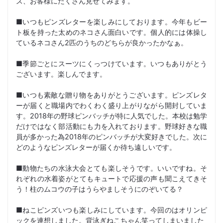
ズ、お客様にたくさん見せてみます。
■いつもピンズレターを楽しみにしております。今年もビー
ト板を持った太めのネコさん面白いです。個人的には体操し
ているネコさん2匹のうちのどちらが良かったかなぁ。
■季節ごとにスーツにくっつけています。いつもありがとう
ございます。楽しんでます。
■いつも素敵な贈り物をありがとうございます。ピンズレタ
ーが届くと職場内でわくわく盛り上がりながら開封していま
す。2018年の野球ピンバッチが特に人気でした。本校は勉学
だけではなく部活動にも力を入れております。野球好きな職
員が多かった為2018年のピンバッチが大変好きでした。次に
どのようなピンズレターが届くか待ち遠しいです。
■動物たちの水泳大会とても楽しそうです。いいですね。そ
れぞれの水着姿がとてもキュートで応援の声も聞こえてきそ
う！柱のムコウの子はうらやましそうにのぞいてる？
■ねこピンズいつも楽しみにしています。今回のはオリンピ
ックを連想しました。背泳ぎねこちゃん笑ってしまいました