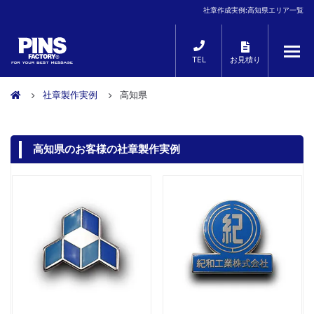
社章作成実例:高知県エリア一覧
TEL
お見積り
社章製作実例
高知県
高知県のお客様の社章製作実例