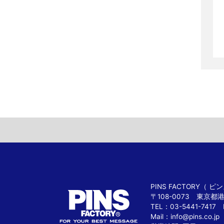
PINS FACTORY（
〒108-0073 東京都
TEL：03-5441-7417 
Mail：
info@pins.co.jp