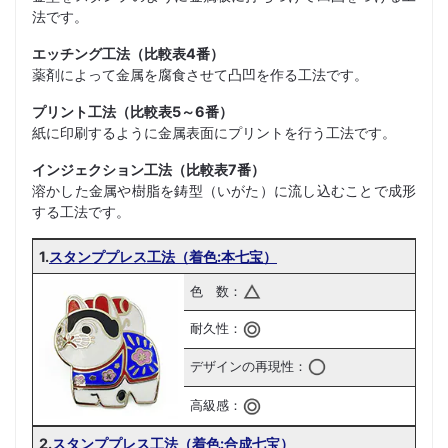
法です。
エッチング工法（比較表4番）
薬剤によって金属を腐食させて凸凹を作る工法です。
プリント工法（比較表5～6番）
紙に印刷するように金属表面にプリントを行う工法です。
インジェクション工法（比較表7番）
溶かした金属や樹脂を鋳型（いがた）に流し込むことで成形
する工法です。
1.
スタンププレス工法（着色:本七宝）
色 数：
耐久性：
デザインの再現性：
高級感：
2.
スタンププレス工法（着色:合成七宝）