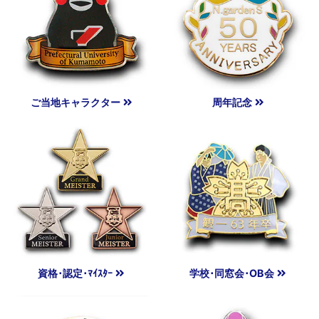
ご当地キャラクター
周年記念
資格･認定･ﾏｲｽﾀｰ
学校･同窓会･OB会