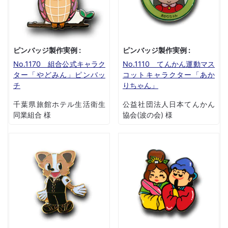
ピンバッジ製作実例 :
ピンバッジ製作実例 :
No.1170 組合公式キャラク
No.1110 てんかん運動マス
ター「やどみん」ピンバッ
コットキャラクター「あか
チ
りちゃん」
千葉県旅館ホテル生活衛生
公益社団法人日本てんかん
同業組合 様
協会(波の会) 様