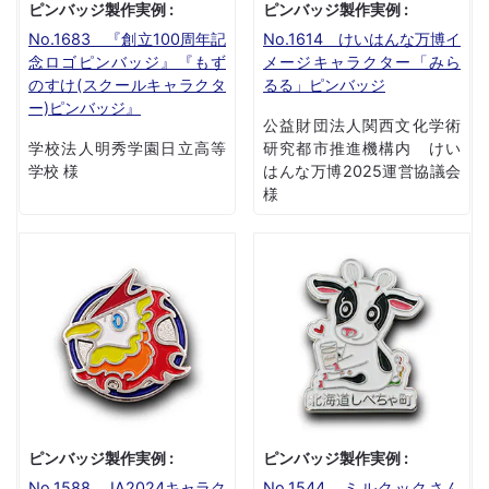
ピンバッジ製作実例 :
ピンバッジ製作実例 :
No.1683 『創立100周年記
No.1614 けいはんな万博イ
念ロゴピンバッジ』『もず
メージキャラクター「みら
のすけ(スクールキャラクタ
るる」ピンバッジ
ー)ピンバッジ』
公益財団法人関西文化学術
学校法人明秀学園日立高等
研究都市推進機構内 けい
学校 様
はんな万博2025運営協議会
様
ピンバッジ製作実例 :
ピンバッジ製作実例 :
No.1588 JA2024キャラク
No.1544 ミルクックさん