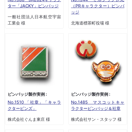
ター「JACKY」ピンバッジ
（PRキャラクター）ピンバ
ッジ
一般社団法人日本航空宇宙
工業会 様
北海道標茶町役場 様
ピンバッジ製作実例 :
ピンバッジ製作実例 :
No.1510 「社章」「キャラ
No.1485 マスコットキャ
クターピンズ」
ラクターピンバッジ＆社章
株式会社ぐんま東庄 様
株式会社サン・スタッフ 様