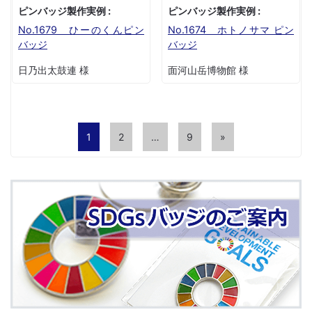
ピンバッジ製作実例 :
ピンバッジ製作実例 :
No.1679 ひーのくんピン
No.1674 ホトノサマ ピン
バッジ
バッジ
日乃出太鼓連 様
面河山岳博物館 様
1
2
…
9
»