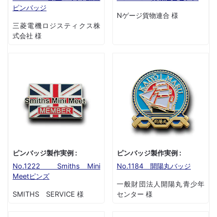
ピンバッジ
Nゲージ貨物連合 様
三菱電機ロジスティクス株
式会社 様
ピンバッジ製作実例 :
ピンバッジ製作実例 :
No.1222 Smiths Mini
No.1184 開陽丸バッジ
Meetピンズ
一般財団法人開陽丸青少年
SMITHS SERVICE 様
センター 様