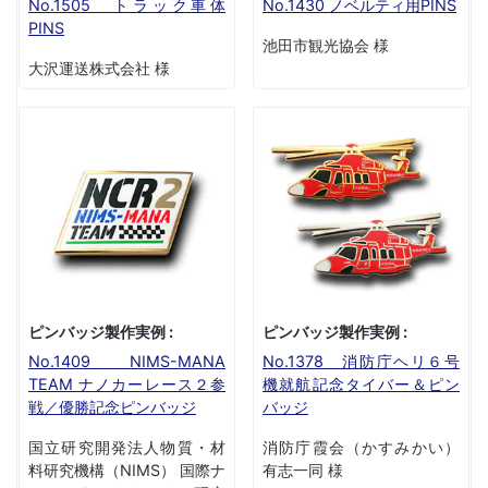
No.1505 トラック車体
No.1430 ノベルティ用PINS
PINS
池田市観光協会 様
大沢運送株式会社 様
ピンバッジ製作実例 :
ピンバッジ製作実例 :
No.1409 NIMS-MANA
No.1378 消防庁ヘリ６号
TEAM ナノカーレース２参
機就航記念タイバー＆ピン
戦／優勝記念ピンバッジ
バッジ
国立研究開発法人物質・材
消防庁霞会（かすみかい）
料研究機構（NIMS） 国際ナ
有志一同 様