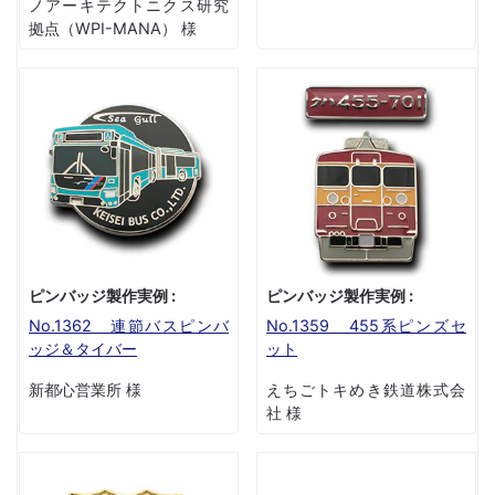
ノアーキテクトニクス研究
拠点（WPI-MANA） 様
ピンバッジ製作実例 :
ピンバッジ製作実例 :
No.1362 連節バスピンバ
No.1359 455系ピンズセ
ッジ＆タイバー
ット
新都心営業所 様
えちごトキめき鉄道株式会
社 様