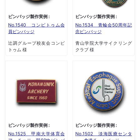
ピンバッジ製作実例 :
ピンバッジ製作実例 :
No.1540 コンピトゥム会
No.1534 青輪会50周年記
員ピンバッジ
念ピンバッジ
辻調グループ校友会コンピ
青山学院大学サイクリング
トゥム 様
クラブ 様
ピンバッジ製作実例 :
ピンバッジ製作実例 :
No.1525 甲南大学体育会
No.1502 淡海医療センタ