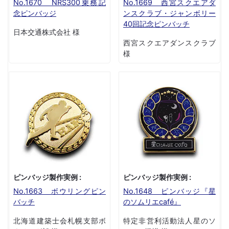
No.1670 NRS300乗務記
No.1669 西宮スクエアダ
念ピンバッジ
ンスクラブ・ジャンボリー
40回記念ピンバッチ
日本交通株式会社 様
西宮スクエアダンスクラブ
様
ピンバッジ製作実例 :
ピンバッジ製作実例 :
No.1663 ボウリングピン
No.1648 ピンバッジ『星
バッチ
のソムリエcafé』
北海道建築士会札幌支部ボ
特定非営利活動法人星のソ