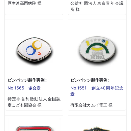
厚生連高岡病院 様
公益社団法人東京青年会議
所 様
ピンバッジ製作実例 :
ピンバッジ製作実例 :
No.1565 協会章
No.1551 創立40周年記念
章
特定非営利活動法人全国認
定こども園協会 様
有限会社カムイ電工 様