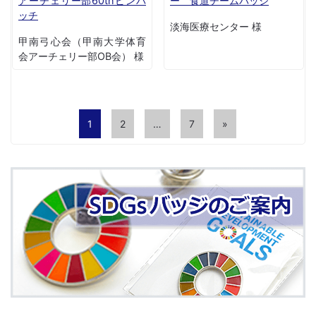
アーチェリー部60thピンバ
ー 食道チームバッジ
ッチ
淡海医療センター 様
甲南弓心会（甲南大学体育
会アーチェリー部OB会） 様
1
2
…
7
»