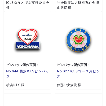
ICLSゆうとぴあ実行委員会
社会医療法人財団石心会 狭
様
山病院 様
ピンバッジ製作実例 :
ピンバッジ製作実例 :
No.644 横浜ICLSピンバッ
No.627 ICLSコース用ピン
ジ
ズ
横浜ICLS 様
伊那中央病院 様