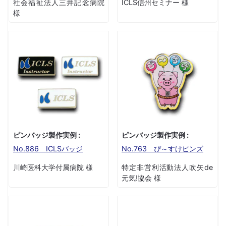
社会福祉法人三井記念病院
ICLS信州セミナー 様
様
ピンバッジ製作実例 :
ピンバッジ製作実例 :
No.886 ICLSバッジ
No.763 ぴ～すけピンズ
川崎医科大学付属病院 様
特定非営利活動法人吹矢de
元気!協会 様