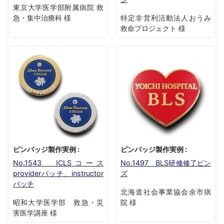
東京大学医学部附属病院 救
急・集中治療科 様
特定非営利活動法人おうみ
救命プロジェクト 様
ピンバッジ製作実例 :
ピンバッジ製作実例 :
No.1543 ICLSコース
No.1497 BLS研修修了ピン
providerバッチ、instructor
ズ
バッチ
北海道社会事業協会余市病
昭和大学医学部 救急・災
院 様
害医学講座 様