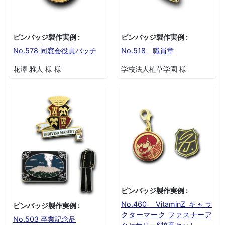
ピンバッジ製作実例 :
ピンバッジ製作実例 :
No.578 同窓会役員バッチ
No.518 職員章
花澤 雅人 様 様
学校法人植草学園 様
ピンバッジ製作実例 :
No.460 VitaminZ キャラ
ピンバッジ製作実例 :
クターマーク ファスナーア
No.503 卒業記念品