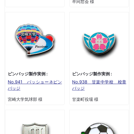
卒同窓会 様
ピンバッジ製作実例 :
ピンバッジ製作実例 :
No.941 パッショーネピン
No.938 甘楽中学校 校章
バッジ
バッジ
宮崎大学気球部 様
甘楽町役場 様