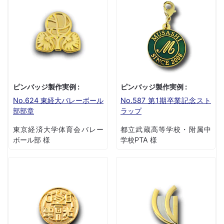
ピンバッジ製作実例 :
ピンバッジ製作実例 :
No.624 東経大バレーボール
No.587 第1期卒業記念スト
部部章
ラップ
東京経済大学体育会バレー
都立武蔵高等学校・附属中
ボール部 様
学校PTA 様