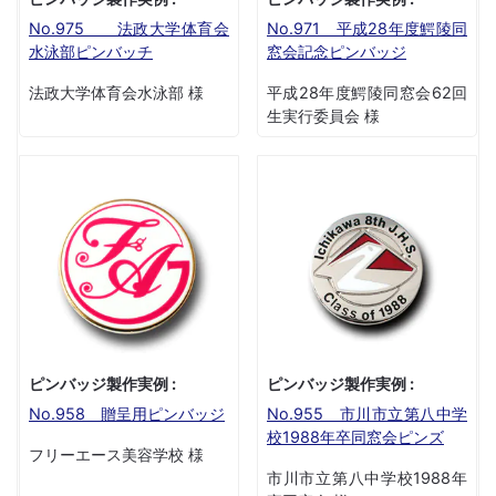
No.975 法政大学体育会
No.971 平成28年度鰐陵同
水泳部ピンバッチ
窓会記念ピンバッジ
法政大学体育会水泳部 様
平成28年度鰐陵同窓会62回
生実行委員会 様
ピンバッジ製作実例 :
ピンバッジ製作実例 :
No.958 贈呈用ピンバッジ
No.955 市川市立第八中学
校1988年卒同窓会ピンズ
フリーエース美容学校 様
市川市立第八中学校1988年