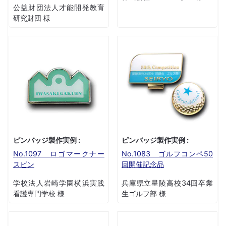
公益財団法人才能開発教育
研究財団 様
ピンバッジ製作実例 :
ピンバッジ製作実例 :
No.1097 ロゴマークナー
No.1083 ゴルフコンペ50
スピン
回開催記念品
学校法人岩崎学園横浜実践
兵庫県立星陵高校34回卒業
看護専門学校 様
生ゴルフ部 様