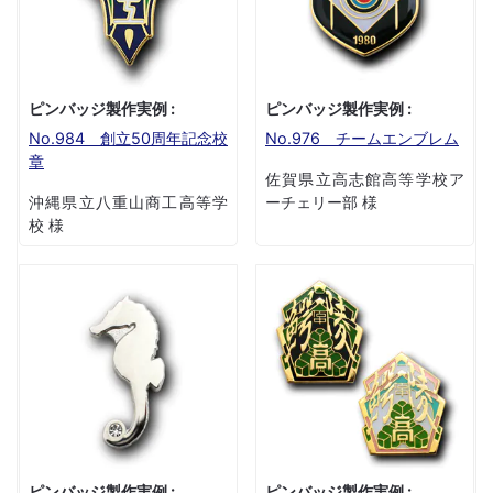
ピンバッジ製作実例 :
ピンバッジ製作実例 :
No.984 創立50周年記念校
No.976 チームエンブレム
章
佐賀県立高志館高等学校ア
沖縄県立八重山商工高等学
ーチェリー部 様
校 様
ピンバッジ製作実例 :
ピンバッジ製作実例 :