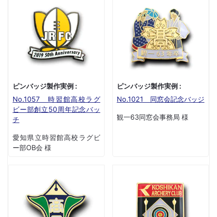
ピンバッジ製作実例 :
ピンバッジ製作実例 :
No.1057 時習館高校ラグ
No.1021 同窓会記念バッジ
ビー部創立50周年記念バッ
観一63同窓会事務局 様
チ
愛知県立時習館高校ラグビ
ー部OB会 様